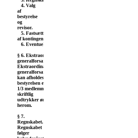
4. Valg
af
bestyrelse
og
revisor.
5. Fastsættelse
af kontingent.
6. Eventuelt.
§ 6. Ekstraordinær
generalforsamling.
Ekstraordinær
generalforsamling
kan afholdes, når
bestyrelsen eller
1/3 medlemmer
skriftlig
udtrykker ønske
herom.
§ 7.
Regnskabet.
Regnskabet
følger