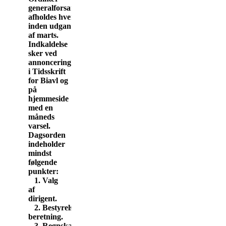
generalforsamling
afholdes hvert år
inden udgangen
af marts.
Indkaldelse
sker ved
annoncering
i Tidsskrift
for Biavl og
på
hjemmeside
med en
måneds
varsel.
Dagsorden
indeholder
mindst
følgende
punkter:
1. Valg
af
dirigent.
2. Bestyrelsens
beretning.
3. Regnskab.