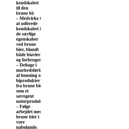
kendskabet
til den
brune bi:
– Medvirke til
at udbrede
kendskabet til
de særlige
egenskaber
ved brune
bier, blandt
både biavlere
og forbrugere.
– Deltage i
markedsføring
af honning og
biprodukter
fra brune bier
som et
særegent
naturprodukt.
– Følge
arbejdet med
brune bier i
vore
nabolande.