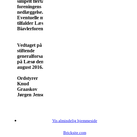
simpelt flertal for
foreningens
nedlæggelse.
Eventuelle midler
tilfalder Læsø
Biavlerforening.
Vedtaget på
stiftende
generalforsamling
på Læsø den 21.
august 2016.
Ordstyrer Referent
Knud
Graaskov Hans-
Jørgen Jensen-Wettlaufer
Vis almindelig hjemmeside
Bricksite.com