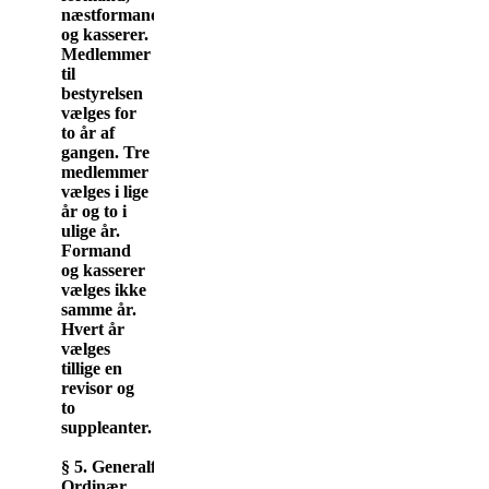
næstformand
og kasserer.
Medlemmer
til
bestyrelsen
vælges for
to år af
gangen. Tre
medlemmer
vælges i lige
år og to i
ulige år.
Formand
og kasserer
vælges ikke
samme år.
Hvert år
vælges
tillige en
revisor og
to
suppleanter.
§ 5. Generalforsamling.
Ordinær