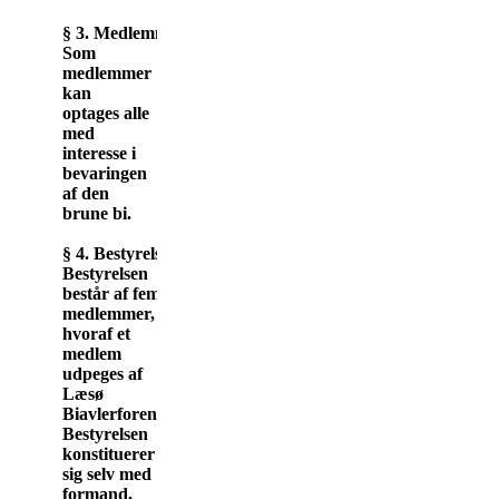
§ 3. Medlemmer.
Som
medlemmer
kan
optages alle
med
interesse i
bevaringen
af den
brune bi.
§ 4. Bestyrelse.
Bestyrelsen
består af fem
medlemmer,
hvoraf et
medlem
udpeges af
Læsø
Biavlerforening.
Bestyrelsen
konstituerer
sig selv med
formand,