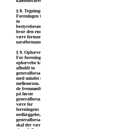
kalenderåret.
§ 8. Tegningsret.
Foreningen tegnes af
to
bestyrelsesmedlemmer,
hvor den ene skal
være formand eller
næstformand.
§ 9. Ophævelse.
For foreningens
ophævelse kræves
afholdt to
generalforsamlinger
med mindst en uges
mellemrum. 2/3 af
de fremmødte skal
på første
generalforsamling
være for
foreningens
nedlæggelse, og 2.
generalforsamling
skal der være