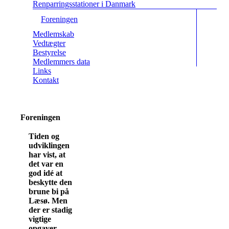
Renparringsstationer i Danmark
Foreningen
Medlemskab
Vedtægter
Bestyrelse
Medlemmers data
Links
Kontakt
Foreningen
Tiden og
udviklingen
har vist, at
det var en
god idé at
beskytte den
brune bi på
Læsø. Men
der er stadig
vigtige
opgaver,