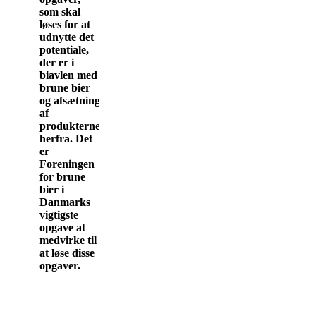
som skal
løses for at
udnytte det
potentiale,
der er i
biavlen med
brune bier
og afsætning
af
produkterne
herfra. Det
er
Foreningen
for brune
bier i
Danmarks
vigtigste
opgave at
medvirke til
at løse disse
opgaver.