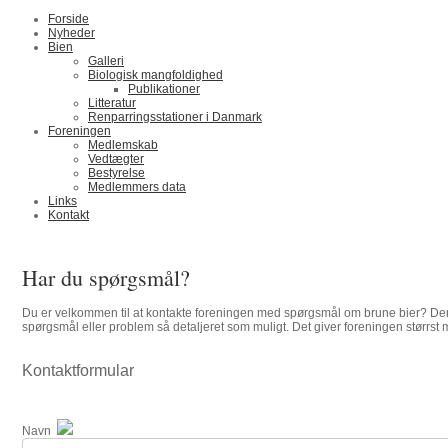
Forside
Nyheder
Bien
Galleri
Biologisk mangfoldighed
Publikationer
Litteratur
Renparringsstationer i Danmark
Foreningen
Medlemskab
Vedtægter
Bestyrelse
Medlemmers data
Links
Kontakt
Har du spørgsmål?
Du er velkommen til at kontakte foreningen med spørgsmål om brune bier? Der
spørgsmål eller problem så detaljeret som muligt. Det giver foreningen størrst m
Kontaktformular
Navn